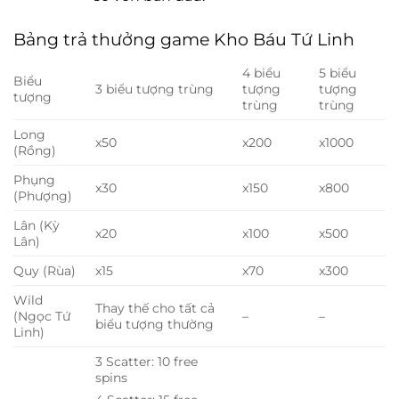
Bảng trả thưởng game Kho Báu Tứ Linh
4 biểu
5 biểu
Biểu
3 biểu tượng trùng
tượng
tượng
tượng
trùng
trùng
Long
x50
x200
x1000
(Rồng)
Phụng
x30
x150
x800
(Phượng)
Lân (Kỳ
x20
x100
x500
Lân)
Quy (Rùa)
x15
x70
x300
Wild
Thay thế cho tất cả
(Ngọc Tứ
–
–
biểu tượng thường
Linh)
3 Scatter: 10 free
spins