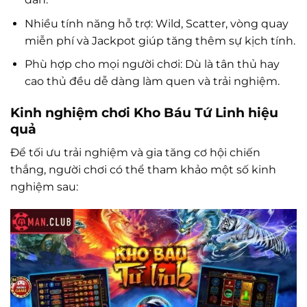
Nhiều tính năng hỗ trợ: Wild, Scatter, vòng quay
miễn phí và Jackpot giúp tăng thêm sự kịch tính.
Phù hợp cho mọi người chơi: Dù là tân thủ hay
cao thủ đều dễ dàng làm quen và trải nghiệm.
Kinh nghiệm chơi Kho Báu Tứ Linh hiệu
quả
Để tối ưu trải nghiệm và gia tăng cơ hội chiến
thắng, người chơi có thể tham khảo một số kinh
nghiệm sau: