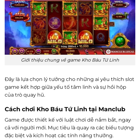
Giới thiệu chung về game Kho Báu Tứ Linh
Đây là lựa chọn lý tưởng cho những ai yêu thích slot
game kết hợp giữa yếu tố tâm linh và sự hồi hộp
của trò quay hũ.
Cách chơi Kho Báu Tứ Linh tại Manclub
Game được thiết kế với luật chơi dễ nắm bắt, ngay
cả với người mới. Mục tiêu là quay ra các biểu tượng
đặc biệt và kích hoạt các tính năng thưởng.