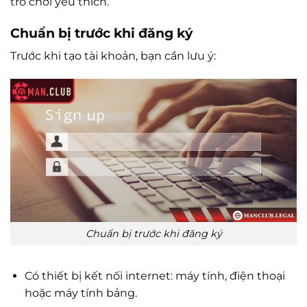
trò chơi yêu thích.
Chuẩn bị trước khi đăng ký
Trước khi tạo tài khoản, bạn cần lưu ý:
Chuẩn bị trước khi đăng ký
Có thiết bị kết nối internet: máy tính, điện thoại
hoặc máy tính bảng.