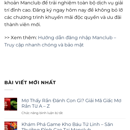
khoản Manclub để trải nghiệm toàn bộ dịch vụ giải
trí đỉnh cao. Đăng ký ngay hôm nay để không bỏ lỡ
các chương trình khuyến mãi độc quyền và ưu đãi
thành viên mới.
>> Xem thêm:
Hướng dẫn đăng nhập Manclub –
Truy cập nhanh chóng và bảo mật
BÀI VIẾT MỚI NHẤT
Mơ Thấy Rắn Đánh Con Gì? Giải Mã Giấc Mơ
Rắn Từ A – Z
Chức năng bình luận bị tắt
ở
Mơ
Thấy
Khám Phá Game Kho Báu Tứ Linh – Săn
Rắn
Thưởng Đỉnh Cao Tại Manclub