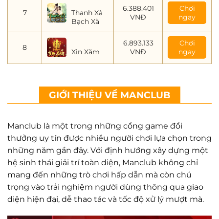
7.204.203
Chơi
7
Thanh Xà
VNĐ
ngay
Bạch Xà
7.853.952
Chơi
8
Xin Xăm
VNĐ
ngay
GIỚI THIỆU VỀ MANCLUB
Manclub là một trong những cổng game đổi
thưởng uy tín được nhiều người chơi lựa chọn trong
những năm gần đây. Với định hướng xây dựng một
hệ sinh thái giải trí toàn diện, Manclub không chỉ
mang đến những trò chơi hấp dẫn mà còn chú
trọng vào trải nghiệm người dùng thông qua giao
diện hiện đại, dễ thao tác và tốc độ xử lý mượt mà.