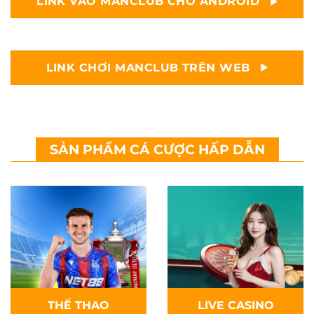
LINK VÀO MANCLUB CHO ANDROID
LINK CHƠI MANCLUB TRÊN WEB
SẢN PHẨM CÁ CƯỢC HẤP DẪN
THỂ THAO
LIVE CASINO