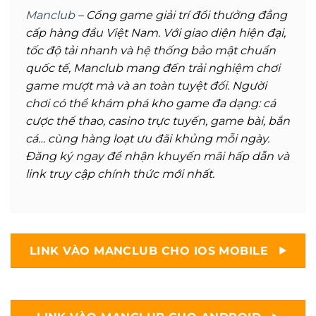
Manclub
– Cổng game giải trí đổi thưởng đẳng
cấp hàng đầu Việt Nam. Với giao diện hiện đại,
tốc độ tải nhanh và hệ thống bảo mật chuẩn
quốc tế, Manclub mang đến trải nghiệm chơi
game mượt mà và an toàn tuyệt đối. Người
chơi có thể khám phá kho game đa dạng: cá
cược thể thao, casino trực tuyến, game bài, bắn
cá… cùng hàng loạt ưu đãi khủng mỗi ngày.
Đăng ký ngay để nhận khuyến mãi hấp dẫn và
link truy cập chính thức mới nhất.
LINK VÀO MANCLUB CHO IOS MOBILE