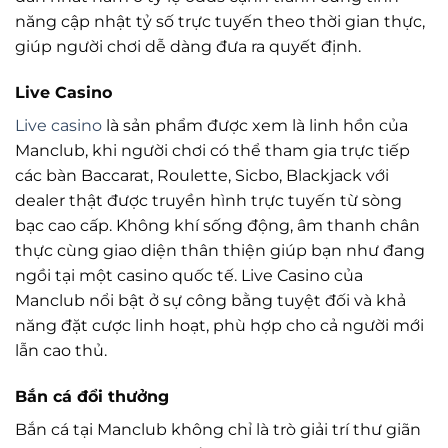
năng cập nhật tỷ số trực tuyến theo thời gian thực,
giúp người chơi dễ dàng đưa ra quyết định.
Live Casino
Live casino
là sản phẩm được xem là linh hồn của
Manclub, khi người chơi có thể tham gia trực tiếp
các bàn Baccarat, Roulette, Sicbo, Blackjack với
dealer thật được truyền hình trực tuyến từ sòng
bạc cao cấp. Không khí sống động, âm thanh chân
thực cùng giao diện thân thiện giúp bạn như đang
ngồi tại một casino quốc tế. Live Casino của
Manclub nổi bật ở sự công bằng tuyệt đối và khả
năng đặt cược linh hoạt, phù hợp cho cả người mới
lẫn cao thủ.
Bắn cá đổi thưởng
Bắn cá tại Manclub không chỉ là trò giải trí thư giãn