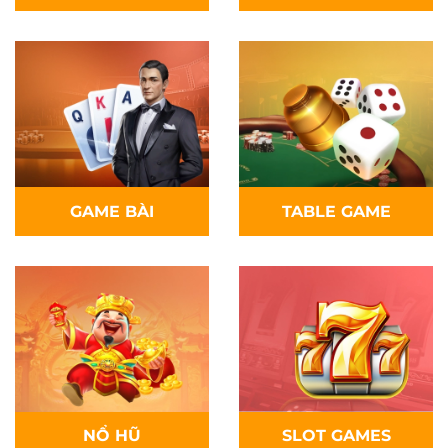
GAME BÀI
TABLE GAME
NỔ HŨ
SLOT GAMES