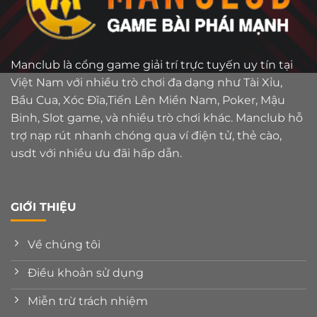
Manclub
là cổng game giải trí trực tuyến uy tín tại
Việt Nam với nhiều trò chơi đa dạng như Tài Xỉu,
Bầu Cua, Xóc Đĩa,Tiến Lên Miền Nam, Poker, Mậu
Binh, Slot game, và nhiều trò chơi khác. Manclub hỗ
trợ nạp rút nhanh chóng qua ví điện tử, thẻ cào,
usdt với nhiều ưu đãi hấp dẫn.
GIỚI THIỆU
Về chúng tôi
Điều khoản sử dụng
Miễn trừ trách nhiệm