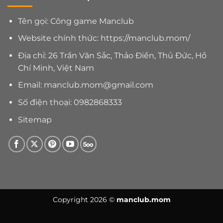
Tên gọi: Công game Manclub
Website chính thức: https://manclub.mom/
Địa chỉ:
26 Trần Văn Sắc, Thảo Điền, Thủ Đức, Hồ
Chí Minh, Việt Nam
Email:
manclub.mom@gmail.com
Số điện thoại:
0982868333
Sitemap
Copyright 2026 ©
manclub.mom