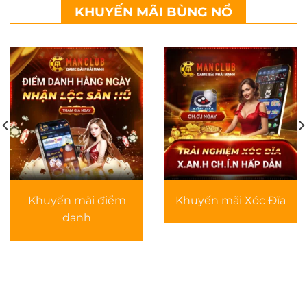
KHUYẾN MÃI BÙNG NỔ
Khuyến mãi điểm
Khuyến mãi Xóc Đĩa
danh