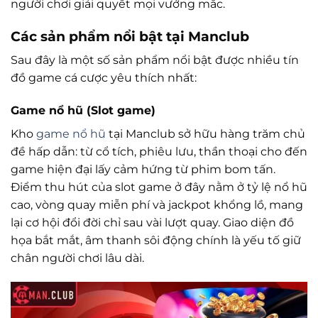
người chơi giải quyết mọi vướng mắc.
Các sản phẩm nổi bật tại Manclub
Sau đây là một số sản phẩm nổi bật được nhiều tín
đồ game cá cược yêu thích nhất:
Game nổ hũ (Slot game)
Kho
game nổ hũ
tại Manclub sở hữu hàng trăm chủ
đề hấp dẫn: từ cổ tích, phiêu lưu, thần thoại cho đến
game hiện đại lấy cảm hứng từ phim bom tấn.
Điểm thu hút của slot game ở đây nằm ở tỷ lệ nổ hũ
cao, vòng quay miễn phí và jackpot khổng lồ, mang
lại cơ hội đổi đời chỉ sau vài lượt quay. Giao diện đồ
họa bắt mắt, âm thanh sôi động chính là yếu tố giữ
chân người chơi lâu dài.