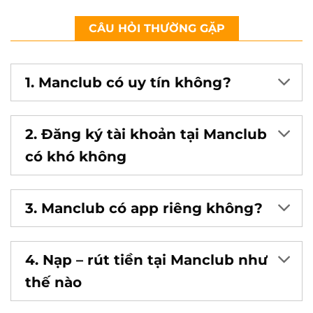
CÂU HỎI THƯỜNG GẶP
1. Manclub có uy tín không?
2. Đăng ký tài khoản tại Manclub
có khó không
3. Manclub có app riêng không?
4. Nạp – rút tiền tại Manclub như
thế nào